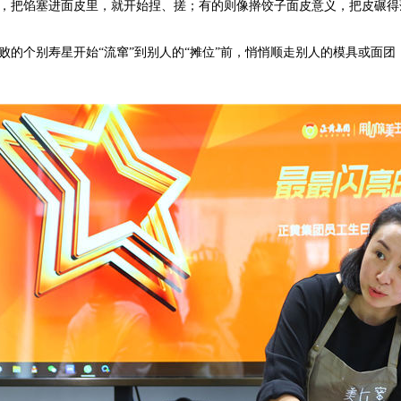
，把馅塞进面皮里，就开始捏、搓；有的则像擀饺子面皮意义，把皮碾得
败的个别寿星开始“流窜”到别人的“摊位”前，悄悄顺走别人的模具或面