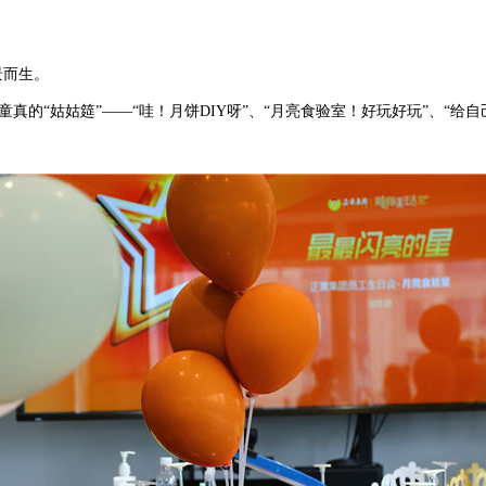
景而生。
真的“姑姑筵”——“哇！月饼DIY呀”、“月亮食验室！好玩好玩”、“给