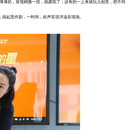
薄薄的，发现稍微一捏，就露馅了；还有的一上来就玩儿创意，把不同
团，搞起恶作剧，一时间，欢声笑语洋溢在现场。